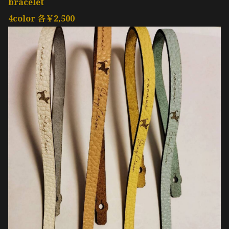
bracelet
4color 各￥2,500