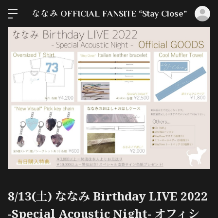
ロ
ななみ OFFICIAL FANSITE “Stay Close”
8/13(土) ななみ Birthday LIVE 2022
-Special Acoustic Night- オフィシ