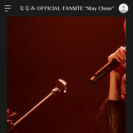
ロ
ななみ OFFICIAL FANSITE “Stay Close”