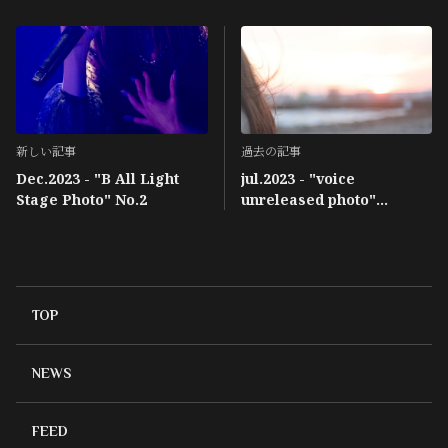
新しい記事
過去の記事
Dec.2023 - "B All Light
jul.2023 - "voice
Stage Photo" No.2
unreleased photo"
No.27(LAST)
TOP
NEWS
FEED