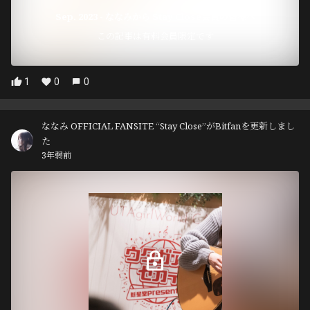
Sep. 2023 - ななみから Stay Close会員の皆様へ
この記事は有料会員限定です
1
0
0
ななみ OFFICIAL FANSITE “Stay Close”がBitfanを更新しまし
た
3年弱前