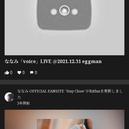
ななみ「voice」LIVE ＠2021.12.31 eggman
0
0
0
ななみ OFFICIAL FANSITE “Stay Close”がBitfanを更新しまし
た
3年弱前