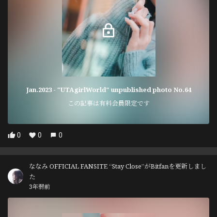
Jan.2023 - "UTAgirlWorld" unpublished photo No.64
この記事は有料会員限定です
0
0
0
ななみ OFFICIAL FANSITE “Stay Close”がBitfanを更新しまし
た
3年弱前