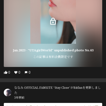
Jan.2023 - "UTAgirlWorld" unpublished photo No.63
この記事は有料会員限定です
0
0
0
ななみ OFFICIAL FANSITE “Stay Close”がBitfanを更新しまし
た
3年弱前