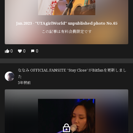
Jan.2023 - "UTAgirlWorld" unpublished photo No.65
この記事は有料会員限定です
0
0
0
ななみ OFFICIAL FANSITE “Stay Close”がBitfanを更新しまし
た
3年弱前