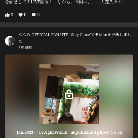
を記念してのLIVE開催！！しかも、今回は、、、大変久々と...
0
0
0
ななみ OFFICIAL FANSITE “Stay Close”がBitfanを更新しまし
た
3年弱前
Jan.2023 - "UTAgirlWorld" unpublished photo No.62