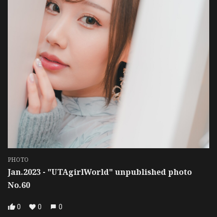
PHOTO
Jan.2023 - "UTAgirlWorld" unpublished photo
No.60
0
0
0