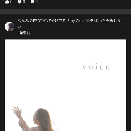
0
0
0
ななみ OFFICIAL FANSITE “Stay Close”がBitfanを更新しまし
た
3年弱前